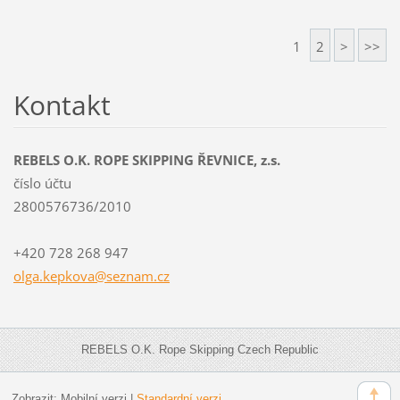
1
2
>
>>
Kontakt
REBELS O.K. ROPE SKIPPING ŘEVNICE, z.s.
číslo účtu
2800576736/2010
+420 728 268 947
olga.kep
kova@sez
nam.cz
REBELS O.K. Rope Skipping Czech Republic
Zobrazit:
Mobilní verzi
|
Standardní verzi