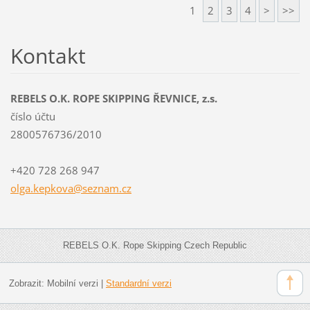
1
2
3
4
>
>>
Kontakt
REBELS O.K. ROPE SKIPPING ŘEVNICE, z.s.
číslo účtu
2800576736/2010
+420 728 268 947
olga.kep
kova@sez
nam.cz
REBELS O.K. Rope Skipping Czech Republic
Zobrazit:
Mobilní verzi
|
Standardní verzi