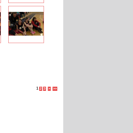
1
2
3
>
>>