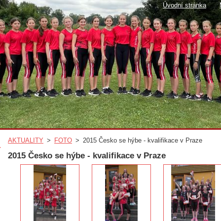
Úvodní stránka
AKTUALITY
>
FOTO
>
2015 Česko se hýbe - kvalifikace v Praze
2015 Česko se hýbe - kvalifikace v Praze