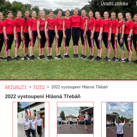
Úvodní stránka
AKTUALITY
>
FOTO
>
2022 vystoupení Hlásná Třebáň
2022 vystoupení Hlásná Třebáň