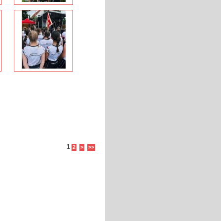
1
2
>
>>