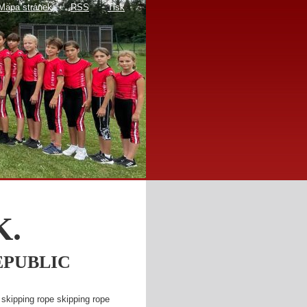
Mapa stránek
RSS
Tisk
K.
EPUBLIC
 skipping rope skipping rope