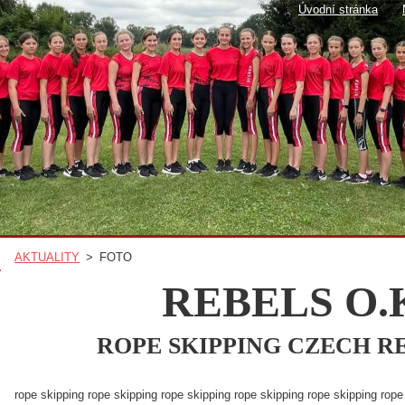
Úvodní stránka
AKTUALITY
>
FOTO
REBELS O.
ROPE SKIPPING CZECH R
rope skipping rope skipping rope skipping rope skipping rope skipping rope