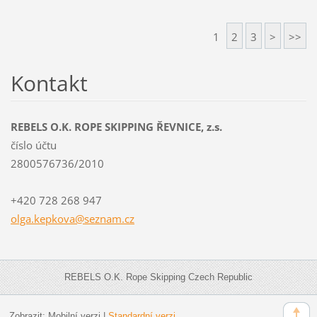
1
2
3
>
>>
Kontakt
REBELS O.K. ROPE SKIPPING ŘEVNICE, z.s.
číslo účtu
2800576736/2010
+420 728 268 947
olga.kep
kova@sez
nam.cz
REBELS O.K. Rope Skipping Czech Republic
Zobrazit:
Mobilní verzi
|
Standardní verzi