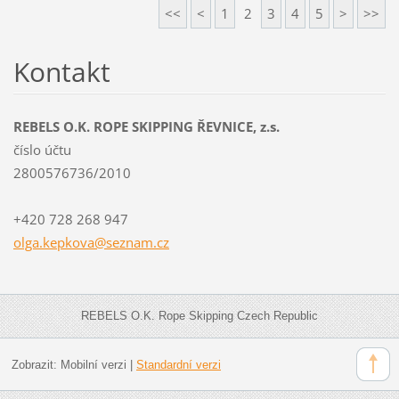
<<
<
1
2
3
4
5
>
>>
Kontakt
REBELS O.K. ROPE SKIPPING ŘEVNICE, z.s.
číslo účtu
2800576736/2010
+420 728 268 947
olga.kep
kova@sez
nam.cz
REBELS O.K. Rope Skipping Czech Republic
Zobrazit:
Mobilní verzi
|
Standardní verzi