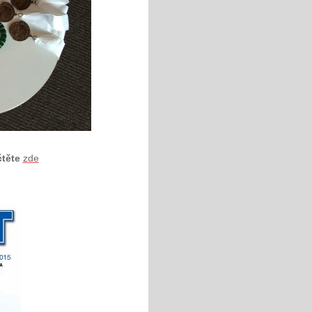
čtěte
zde