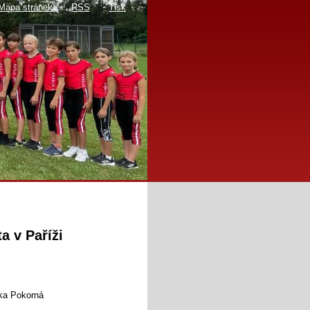
Mapa stránek
RSS
Tisk
a v Paříži
tka Pokorná