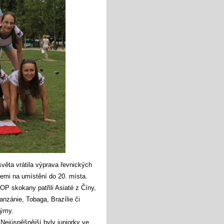
věta vrátila výprava řevnických
emi na umístění do 20. místa.
OP skokany patřili Asiaté z Číny,
anzánie, Tobaga, Brazílie či
 týmy.
Nejúspěšnější byly juniorky ve