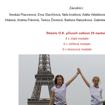
Závodníci:
Vendula Plazzerová, Ema Slavíčková, Nela krotilová, Adéla Velebilová
Hubená, Andrea Pokorná, Tereza Žmolová, Barbora Halounková, Gabrie
Rebels O.K. přivezli celkem 19 medail
4 x zlaté medaile
6 x stříbrná medaile
9 x bronzová medaile