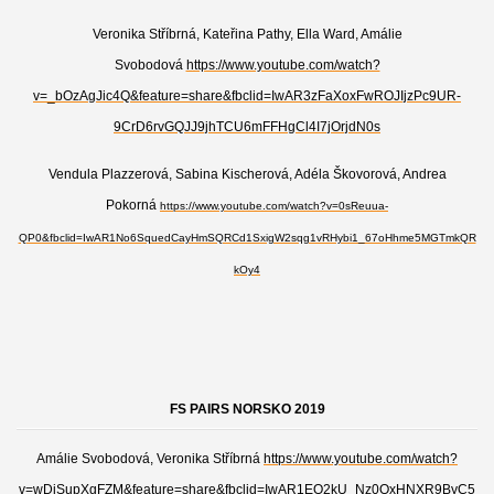
Veronika Stříbrná, Kateřina Pathy, Ella Ward, Amálie
Svobodová
https://www.youtube.com/watch?
v=_bOzAgJic4Q&feature=share&fbclid=IwAR3zFaXoxFwROJIjzPc9UR-
9CrD6rvGQJJ9jhTCU6mFFHgCl4I7jOrjdN0s
Vendula Plazzerová, Sabina Kischerová, Adéla Škovorová, Andrea
Pokorná
https://www.youtube.com/watch?v=0sReuua-
QP0&fbclid=IwAR1No6SquedCayHmSQRCd1SxigW2sqg1vRHybi1_67oHhme5MGTmkQR
kOy4
FS PAIRS NORSKO 2019
Amálie Svobodová, Veronika Stříbrná
https://www.youtube.com/watch?
v=wDiSupXgFZM&feature=share&fbclid=IwAR1EO2kU_Nz0OxHNXR9ByC5