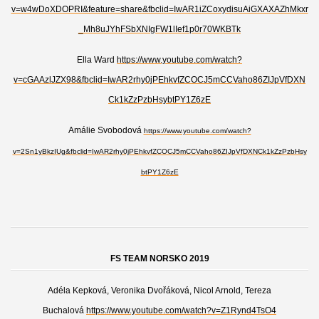
v=w4wDoXDOPRI&feature=share&fbclid=IwAR1iZCoxydisuAiGXAXAZhMkxr
_Mh8uJYhFSbXNIgFW1lIef1p0r70WKBTk
Ella Ward
https://www.youtube.com/watch?
v=cGAAzlJZX98&fbclid=IwAR2rhy0jPEhkvfZCOCJ5mCCVaho86ZIJpVfDXN
Ck1kZzPzbHsybtPY1Z6zE
Amálie Svobodová
https://www.youtube.com/watch?
v=2Sn1yBkzIUg&fbclid=IwAR2rhy0jPEhkvfZCOCJ5mCCVaho86ZIJpVfDXNCk1kZzPzbHsy
btPY1Z6zE
FS TEAM NORSKO 2019
Adéla Kepková, Veronika Dvořáková, Nicol Arnold, Tereza
Buchalová
https://www.youtube.com/watch?v=Z1Rynd4TsO4