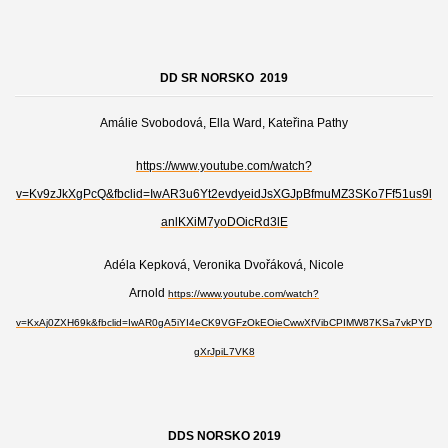
DD SR NORSKO 2019
Amálie Svobodová, Ella Ward, Kateřina Pathy
https://www.youtube.com/watch?
v=Kv9zJkXgPcQ&fbclid=IwAR3u6Yt2evdyeidJsXGJpBfmuMZ3SKo7Ff51us9l
anlKXiM7yoDOicRd3lE
Adéla Kepková, Veronika Dvořáková, Nicole
Arnold
https://www.youtube.com/watch?
v=KxAj0ZXH69k&fbclid=IwAR0gA5iYI4eCK9VGFzOkEOieCwwXfVibCPIMW87KSa7vkPYD
gXrJpiL7VK8
DDS NORSKO 2019