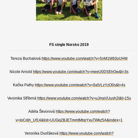
FS single Norsko 2019
Tereza Buchalová
https://www.youtube.com/watch?v=5nM1M93oUHM
Nicole Arnold
https://www.youtube.com/watch?v=meeU0DSEhOw&t=3s
Kačka Pathy
https://www.youtube.com/watch?v=0a5rLzYzO0s&t=4s
Veronika Stříbrná
https://www.youtube.com/watch?v=uJmaVUush2I&t=15s
Adéla Škvorová
https://www.youtube.com/watch?
v=ipCdjh_Uf14&list=UUGq2BJETmmtMbpYxuTWkz5A&index=1
Veronika Dvořáková
https://www.youtube.com/watch?