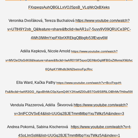
FXxpeqsAuhQBGLLxVOJSpsB_VLqWcQxBXeks
Veronika Dvořáková, Tereza Buchalová
https://www.youtube.com/watch?
v=UTtH9Y2ob_Q&feature=share&fbclid=IwAR1u7-5uyy9V09QRUCe3PC-
4Wh3IWImYxpFXbrlXREkgQBbgfo53fEvpv6M
Adéla Kepková, Nicole Arnold
https://www.youtube.com/watch?
v=MVOeOfyG4K8&feature=share&fbclid=IwAR0Y9F5qxoQEINbtGgMFBGxZWvmsXWzfvc
6QApKYWhdb3kN2betnoFgcRnc
Ella Ward, Kačka Pathy
https://www.youtube.com/watch?v=BccPzgvH-
Fs&fbclid=IwAR3GG_AjpxBhMcO3pXpmQ4KY2KtwfiZ00uB57Gd9S8RiLOiBhMvTH4tw59I
Vendula Plazzerová, Adéla Škvorová
https://www.youtube.com/watch?
v=3nIFCOVSvE4&list=UUGq2BJETmmtMbpYxuTWkz5A&index=3
Andrea Pokorná, Sabina Kischerová
https://www.youtube.com/watch?v=t-
4SoLlmSsM&list=UUGq2BJETmmtMbpYxuTWkz5A&index=1