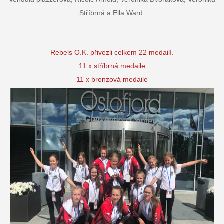
Stříbrná a Ella Ward.
Rebels O.K. přivezli celkem 22 medailí.
11 x stříbrná medaile
11 x bronzová medaile