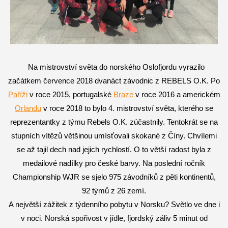
Na mistrovství světa do norského Oslofjordu vyrazilo
začátkem července 2018 dvanáct závodnic z REBELS O.K. Po
Paříži
v roce 2015, portugalské
Braze
v roce 2016 a americkém
Orlandu
v roce 2018 to bylo 4. mistrovství světa, kterého se
reprezentantky z týmu Rebels O.K. zúčastnily. Tentokrát se na
stupních vítězů většinou umísťovali skokané z Číny. Chvílemi
se až tajil dech nad jejich rychlostí. O to větší radost byla z
medailové nadílky pro české barvy. Na poslední ročník
Championship WJR se sjelo 975 závodníků z pěti kontinentů,
92 týmů z 26 zemí.
A největší zážitek z týdenního pobytu v Norsku? Světlo ve dne i
v noci. Norská spořivost v jídle, fjordský záliv 5 minut od