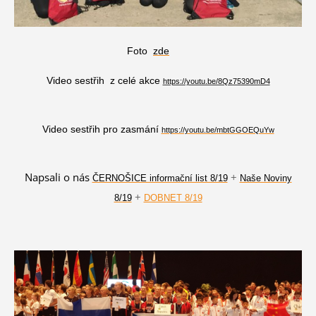
Foto
zde
Video sestřih z celé akce
https://youtu.be/8Qz75390mD4
Video sestřih pro zasmání
https://youtu.be/mbtGGOEQuYw
Napsali o nás
+
ČERNOŠICE informační list 8/19
Naše Noviny
+
8/19
DOBNET 8/19