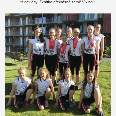
tělocvičny. Zkrátka překrásná země Vikingů!