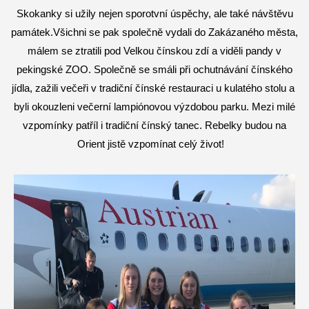
Skokanky si užily nejen sporotvní úspěchy, ale také návštěvu
památek.Všichni se pak společně vydali do Zakázaného města,
málem se ztratili pod Velkou čínskou zdí a viděli pandy v
pekingské ZOO. Společně se smáli při ochutnávání čínského
jídla, zažili večeři v tradiční čínské restauraci u kulatého stolu a
byli okouzleni večerní lampiónovou výzdobou parku. Mezi milé
vzpomínky patříl i tradiční čínský tanec. Rebelky budou na
Orient jistě vzpomínat celý život!