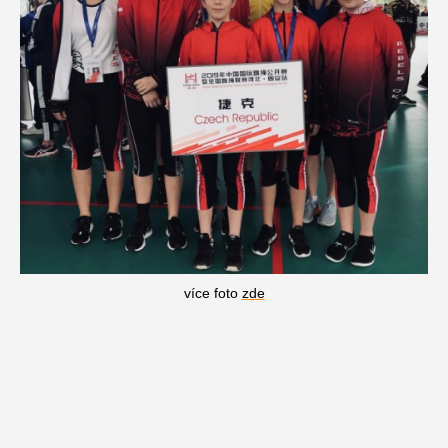
více foto
zde