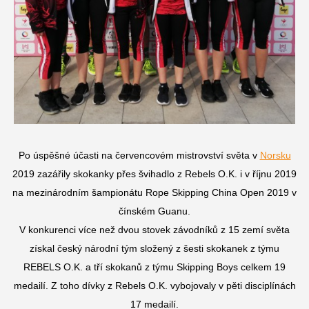
Po úspěšné účasti na červencovém mistrovství světa v
Norsku
2019 zazářily skokanky přes švihadlo z Rebels O.K. i v říjnu 2019
na mezinárodním šampionátu Rope Skipping China Open 2019 v
čínském Guanu.
V konkurenci více než dvou stovek závodníků z 15 zemí světa
získal český národní tým složený z šesti skokanek z týmu
REBELS O.K. a tří skokanů z týmu Skipping Boys celkem 19
medailí. Z toho dívky z Rebels O.K. vybojovaly v pěti disciplínách
17 medailí.