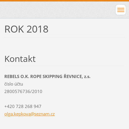
ROK 2018
Kontakt
REBELS O.K. ROPE SKIPPING ŘEVNICE, z.s.
číslo účtu
2800576736/2010
+420 728 268 947
olga.kep
kova@sez
nam.cz