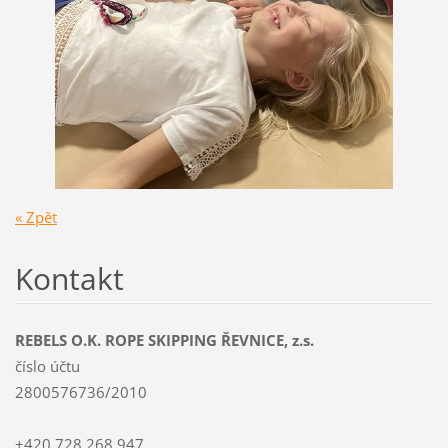
« Zpět
Kontakt
REBELS O.K. ROPE SKIPPING ŘEVNICE, z.s.
číslo účtu
2800576736/2010
+420 728 268 947