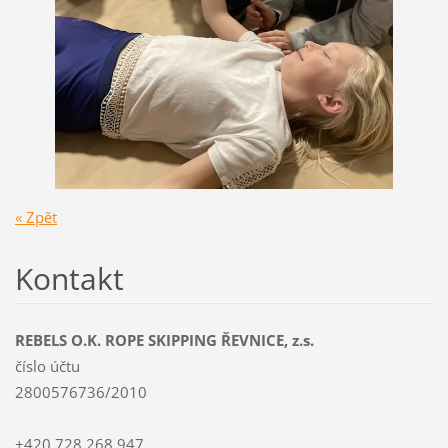
« Zpět
Kontakt
REBELS O.K. ROPE SKIPPING ŘEVNICE, z.s.
číslo účtu
2800576736/2010
+420 728 268 947