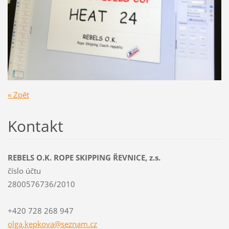
« Zpět
Kontakt
REBELS O.K. ROPE SKIPPING ŘEVNICE, z.s.
číslo účtu
2800576736/2010
+420 728 268 947
olga.kep
kova@sez
nam.cz