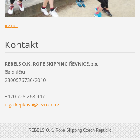
« Zpět
Kontakt
REBELS O.K. ROPE SKIPPING ŘEVNICE, z.s.
číslo účtu
2800576736/2010
+420 728 268 947
olga.kep
kova@sez
nam.cz
REBELS O.K. Rope Skipping Czech Republic