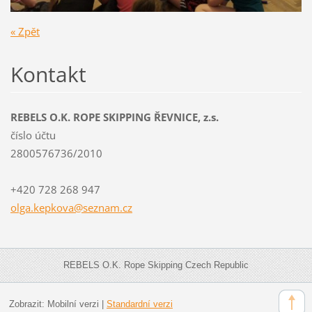
« Zpět
Kontakt
REBELS O.K. ROPE SKIPPING ŘEVNICE, z.s.
číslo účtu
2800576736/2010
+420 728 268 947
olga.kep
kova@sez
nam.cz
REBELS O.K. Rope Skipping Czech Republic
Zobrazit:
Mobilní verzi
|
Standardní verzi