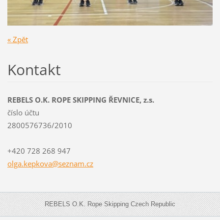
« Zpět
Kontakt
REBELS O.K. ROPE SKIPPING ŘEVNICE, z.s.
číslo účtu
2800576736/2010
+420 728 268 947
olga.kep
kova@sez
nam.cz
REBELS O.K. Rope Skipping Czech Republic