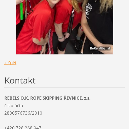
« Zpět
Kontakt
REBELS O.K. ROPE SKIPPING ŘEVNICE, z.s.
číslo účtu
2800576736/2010
+420 728 268 947