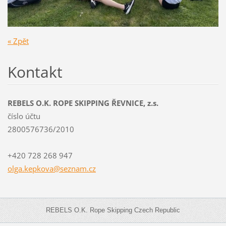
« Zpět
Kontakt
REBELS O.K. ROPE SKIPPING ŘEVNICE, z.s.
číslo účtu
2800576736/2010
+420 728 268 947
olga.kep
kova@sez
nam.cz
REBELS O.K. Rope Skipping Czech Republic